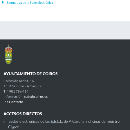
Normativa de la Sede electrónica
AYUNTAMIENTO DE COIRÓS
Coirós de Arriba, 16
15316 Coirós - A Coruña
Tlf: 981 796 414
Información:
sede@coiros.es
Ir a Contacto
ACCESOS DIRECTOS
Sedes electrónicas de las E.E.L.L. de A Coruña y oficinas de registro
Cl@ve