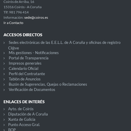
Coirós de Arriba, 16
15316 Coirós - A Coruña
Tlf: 981 796 414
Información:
sede@coiros.es
Ir a Contacto
ACCESOS DIRECTOS
Sedes electrónicas de las E.E.L.L. de A Coruña y oficinas de registro
Cl@ve
Mis gestiones - Notificaciones
Portal de Transparencia
Impresos generales
Calendario Oficial
Perfil del Contratante
Tablón de Anuncios
Buzón de Sugerencias, Quejas o Reclamaciones
Verificación de Documentos
ENLACES DE INTERÉS
Ayto. de Coirós
Diputación de A Coruña
Xunta de Galicia
Punto Acceso Gral.
BOP