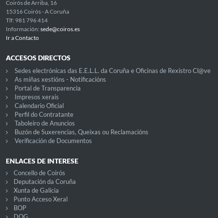
Coirós de Arriba, 16
15316 Coirós - A Coruña
Tlf: 981 796 414
Información:
sede@coiros.es
Ir a Contacto
ACCESOS DIRECTOS
Sedes electrónicas das E.E.L.L. da Coruña e Oficinas de Rexistro Cl@ve
As miñas xestións - Notificacións
Portal de Transparencia
Impresos xerais
Calendario Oficial
Perfil do Contratante
Taboleiro de Anuncios
Buzón de Suxerencias, Queixas ou Reclamacións
Verificación de Documentos
ENLACES DE INTERESE
Concello de Coirós
Deputación da Coruña
Xunta de Galicia
Punto Acceso Xeral
BOP
DOG