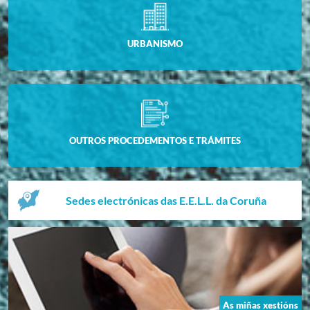
URBANISMO
OUTROS PROCEDEMENTOS E TRÁMITES
Sedes electrónicas das E.E.L.L. da Coruña
As miñas xestións