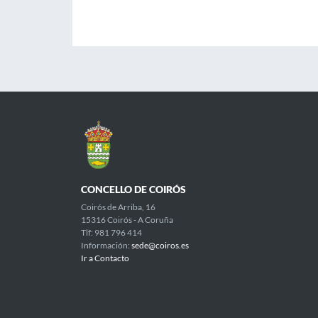
CONCELLO DE COIRÓS
Coirós de Arriba, 16
15316 Coirós - A Coruña
Tlf: 981 796 414
Información:
sede@coiros.es
Ir a Contacto