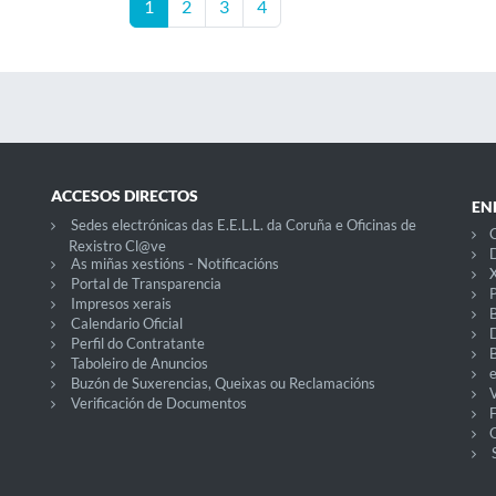
1
2
3
4
ACCESOS DIRECTOS
EN
Sedes electrónicas das E.E.L.L. da Coruña e Oficinas de
C
Rexistro Cl@ve
D
As miñas xestións - Notificacións
X
Portal de Transparencia
P
Impresos xerais
Calendario Oficial
Perfil do Contratante
Taboleiro de Anuncios
Buzón de Suxerencias, Queixas ou Reclamacións
V
Verificación de Documentos
O