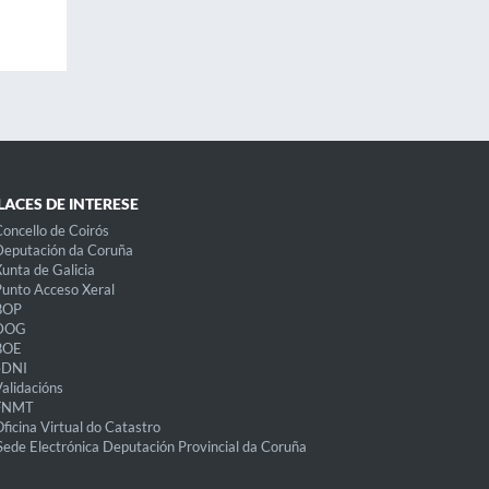
LACES DE INTERESE
oncello de Coirós
eputación da Coruña
unta de Galicia
unto Acceso Xeral
BOP
DOG
BOE
eDNI
alidacións
FNMT
ficina Virtual do Catastro
Sede Electrónica Deputación Provincial da Coruña