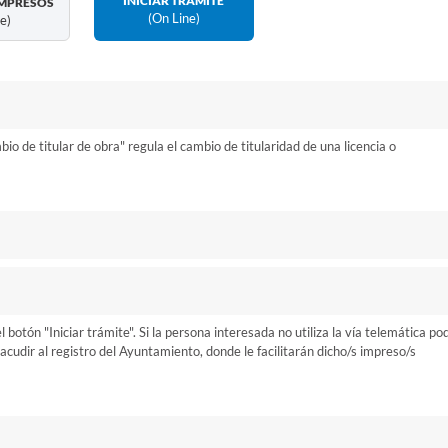
INICIAR TRÁMITE
MPRESOS
(on Line)
ne)
o de titular de obra" regula el cambio de titularidad de una licencia o
otón "Iniciar trámite". Si la persona interesada no utiliza la vía telemática po
cudir al registro del Ayuntamiento, donde le facilitarán dicho/s impreso/s