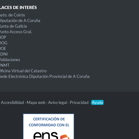
LACES DE INTERÉS
yto. de Coirós
iputación de A Coruña
unta de Galicia
unto Acceso Gral.
BOP
DOG
BOE
eDNI
alidaciones
FNMT
ficina Virtual del Catastro
Sede Electrónica Diputación Provincial de A Coruña
Accesibilidad
Mapa web
Aviso legal
Privacidad
Ayuda
-
-
-
-
-