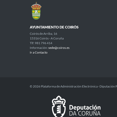
AYUNTAMIENTO DE COIRÓS
Coirós de Arriba, 16
15316 Coirós - A Coruña
Tlf: 981 796 414
Información:
sede@coiros.es
Ir a Contacto
© 2026 Plataforma de Administración Electrónica · Diputación 