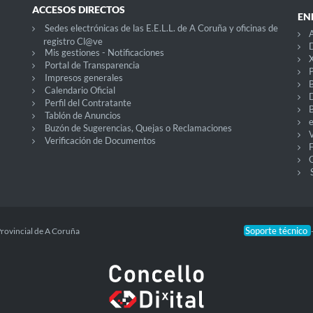
ACCESOS DIRECTOS
EN
Sedes electrónicas de las E.E.L.L. de A Coruña y oficinas de
A
registro Cl@ve
D
Mis gestiones - Notificaciones
X
Portal de Transparencia
P
Impresos generales
Calendario Oficial
Perfil del Contratante
Tablón de Anuncios
Buzón de Sugerencias, Quejas o Reclamaciones
V
Verificación de Documentos
O
Soporte técnico
Provincial de A Coruña