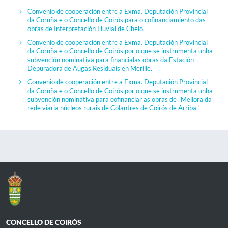
Convenio de cooperación entre a Exma. Deputación Provincial
da Coruña e o Concello de Coirós para o cofinanciamiento das
obras de Interpretación Fluvial de Chelo.
Convenio de cooperación entre a Exma. Deputación Provincial
da Coruña e o Concello de Coirós por o que se instrumenta unha
subvención nominativa para financialas obras da Estación
Depuradora de Augas Residuais en Merille.
Convenio de cooperación entre a Exma. Deputación Provincial
da Coruña e o Concello de Coirós por o que se instrumenta unha
subvención nominativa para cofinanciar as obras de "Mellora da
rede viaria núcleos rurais de Colantres de Coirós de Arriba".
CONCELLO DE COIRÓS