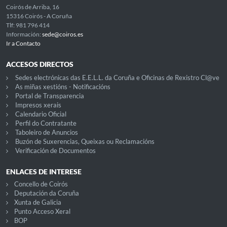
Coirós de Arriba, 16
15316 Coirós - A Coruña
Tlf: 981 796 414
Información:
sede@coiros.es
Ir a Contacto
ACCESOS DIRECTOS
Sedes electrónicas das E.E.L.L. da Coruña e Oficinas de Rexistro Cl@ve
As miñas xestións - Notificacións
Portal de Transparencia
Impresos xerais
Calendario Oficial
Perfil do Contratante
Taboleiro de Anuncios
Buzón de Suxerencias, Queixas ou Reclamacións
Verificación de Documentos
ENLACES DE INTERESE
Concello de Coirós
Deputación da Coruña
Xunta de Galicia
Punto Acceso Xeral
BOP