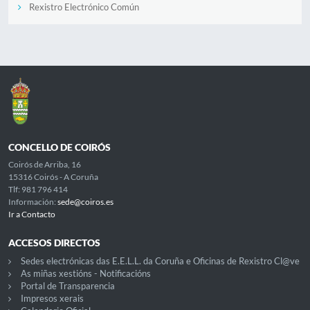
Rexistro Electrónico Común
CONCELLO DE COIRÓS
Coirós de Arriba, 16
15316 Coirós - A Coruña
Tlf: 981 796 414
Información:
sede@coiros.es
Ir a Contacto
ACCESOS DIRECTOS
Sedes electrónicas das E.E.L.L. da Coruña e Oficinas de Rexistro Cl@ve
As miñas xestións - Notificacións
Portal de Transparencia
Impresos xerais