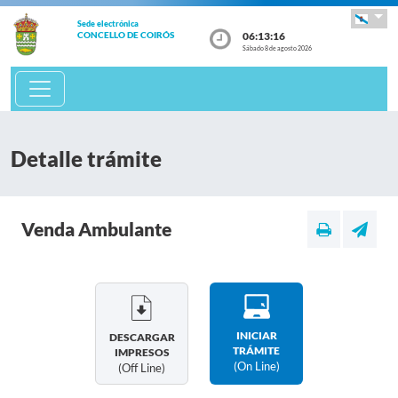
Sede electrónica
06:13:16
CONCELLO DE COIRÓS
Sábado 8 de agosto 2026
Detalle trámite
Venda Ambulante
INICIAR
DESCARGAR
TRÁMITE
IMPRESOS
(on Line)
(off Line)